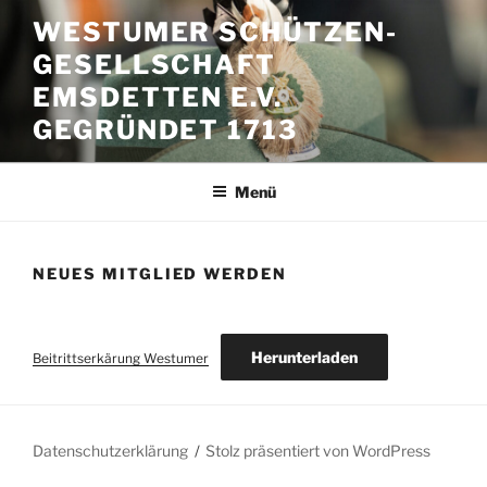
Zum
WESTUMER SCHÜTZEN-
Inhalt
GESELLSCHAFT
springen
EMSDETTEN E.V.
GEGRÜNDET 1713
Menü
NEUES MITGLIED WERDEN
Herunterladen
Beitrittserkärung Westumer
Datenschutzerklärung
Stolz präsentiert von WordPress