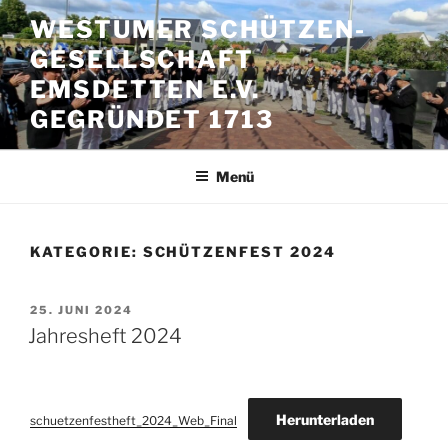
Zum
WESTUMER SCHÜTZEN-
Inhalt
GESELLSCHAFT
springen
EMSDETTEN E.V.
GEGRÜNDET 1713
Menü
KATEGORIE:
SCHÜTZENFEST 2024
VERÖFFENTLICHT
25. JUNI 2024
AM
Jahresheft 2024
Herunterladen
schuetzenfestheft_2024_Web_Final