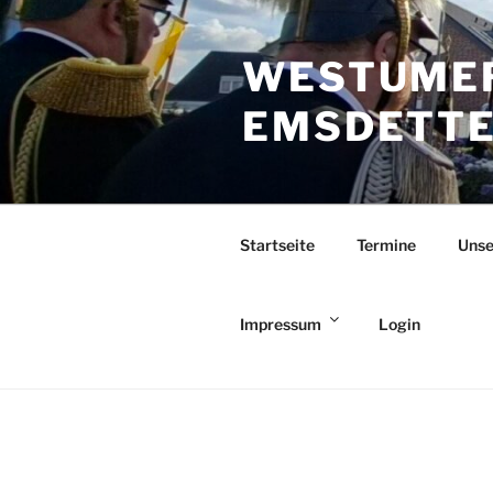
Zum
Inhalt
WESTUMER
springen
EMSDETTEN
Startseite
Termine
Unse
Impressum
Login