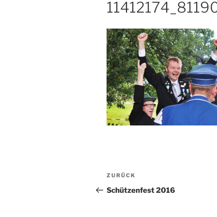
11412174_811
Beitragsnavigation
Vorheriger
ZURÜCK
Beitrag
Schützenfest 2016