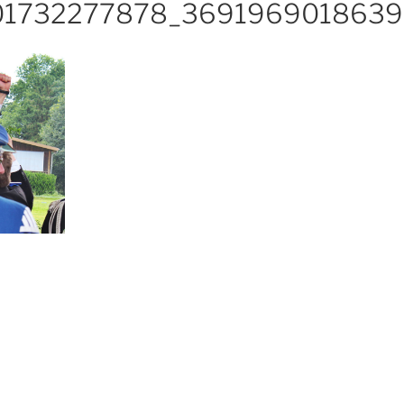
901732277878_369196901863