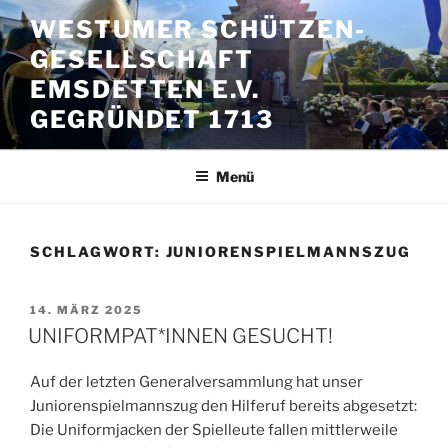
Zum
WESTUMER SCHÜTZEN-
Inhalt
GESELLSCHAFT
springen
EMSDETTEN E.V.
GEGRÜNDET 1713
Menü
SCHLAGWORT:
JUNIORENSPIELMANNSZUG
VERÖFFENTLICHT
14. MÄRZ 2025
AM
UNIFORMPAT*INNEN GESUCHT!
Auf der letzten Generalversammlung hat unser
Juniorenspielmannszug den Hilferuf bereits abgesetzt:
Die Uniformjacken der Spielleute fallen mittlerweile