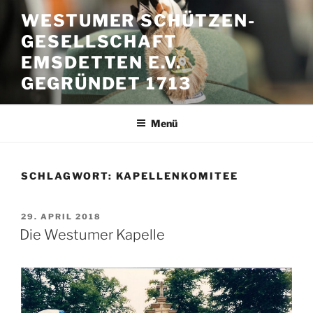
Zum
WESTUMER SCHÜTZEN-
Inhalt
GESELLSCHAFT
springen
EMSDETTEN E.V.
GEGRÜNDET 1713
Menü
SCHLAGWORT:
KAPELLENKOMITEE
VERÖFFENTLICHT
29. APRIL 2018
AM
Die Westumer Kapelle