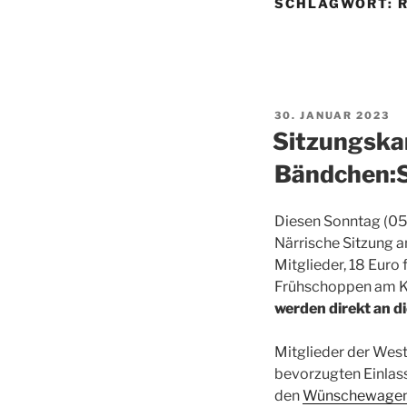
SCHLAGWORT:
VERÖFFENTLICHT
30. JANUAR 2023
AM
Sitzungskar
Bändchen:S
Diesen Sonntag (05.
Närrische Sitzung a
Mitglieder, 18 Euro 
Frühschoppen am K
werden direkt an d
Mitglieder der Wes
bevorzugten Einlas
den
Wünschewagen 