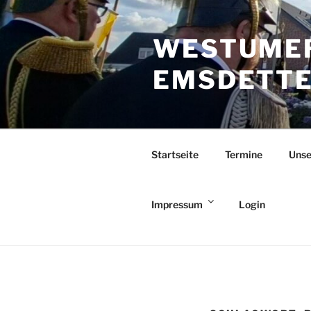
Zum
Inhalt
WESTUMER
springen
EMSDETTEN
Startseite
Termine
Unse
Impressum
Login