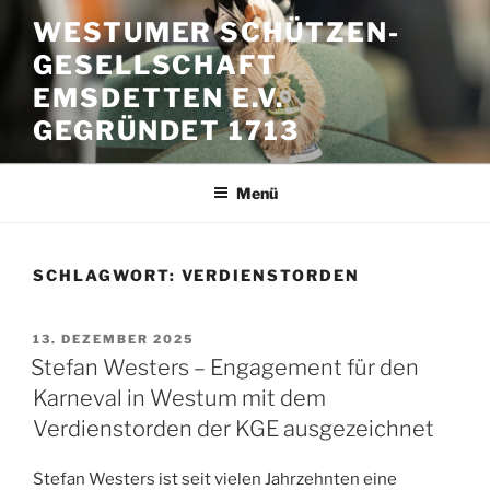
Zum
WESTUMER SCHÜTZEN-
Inhalt
GESELLSCHAFT
springen
EMSDETTEN E.V.
GEGRÜNDET 1713
Menü
SCHLAGWORT:
VERDIENSTORDEN
VERÖFFENTLICHT
13. DEZEMBER 2025
AM
Stefan Westers – Engagement für den
Karneval in Westum mit dem
Verdienstorden der KGE ausgezeichnet
Stefan Westers ist seit vielen Jahrzehnten eine