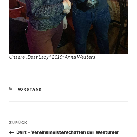
Unsere „Best Lady“ 2019: Anna Westers
KATEGORIEN
VORSTAND
Beitragsnavigation
Vorheriger
ZURÜCK
Beitrag
Dart – Vereinsmeisterschaften der Westumer