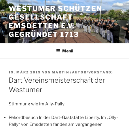
Zum
WESTUMER SCHÜTZEN-
Inhalt
GESELLSCHAFT
springen
EMSDETTEN E.V.
GEGRÜNDET 1713
Menü
VERÖFFENTLICHT
19. MÄRZ 2019
VON
MARTIN (AUTOR/VORSTAND)
AM
Dart Vereinsmeisterschaft der
Westumer
Stimmung wie im Ally-Pally
Rekordbesuch In der Dart-Gaststätte Liberty. Im „Olly-
Pally“ von Emsdetten fanden am vergangenen