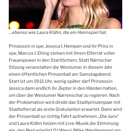
…ebenso wie Laura Klähn, die ein Heimspiel hat.
Prinzessin in spe, Jessica I. Hempen und ihr Prinz in
spe, Marcus I. Elting stehen mit ihrem Elferrat voller
Frauenpower in den Startlöchern. Statt Närrischer
Sitzung veranstalten die Westumer in diesem Jahr
einen öffentlichen Prinzenball am Samstagabend.
Start ist um 19:11 Uhr, wenig später darf Prinzessin
Jessica dann endlich ihr Zepter in den Händen halten,
um über die Westumer Narrenschar zu regieren. Nach
der Proklamation wird direkt das Stadtprinzenpaar mit
Stadtelferrat als erste Gratulanten erwartet. Dann wird
der Prinzenball so richtig Fahrt aufnehmen: „Die Junx“
und Laura Klähn heizen mit Live-Musik die Stimmung
ein, den Rest erledigt DJ Wessi (Mike Westkemper) am