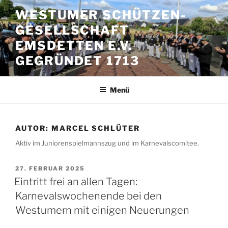
Zum
WESTUMER SCHÜTZEN-
Inhalt
GESELLSCHAFT
springen
EMSDETTEN E.V.
GEGRÜNDET 1713
Menü
AUTOR:
MARCEL SCHLÜTER
Aktiv im Juniorenspielmannszug und im Karnevalscomitee.
VERÖFFENTLICHT
27. FEBRUAR 2025
AM
Eintritt frei an allen Tagen:
Karnevalswochenende bei den
Westumern mit einigen Neuerungen