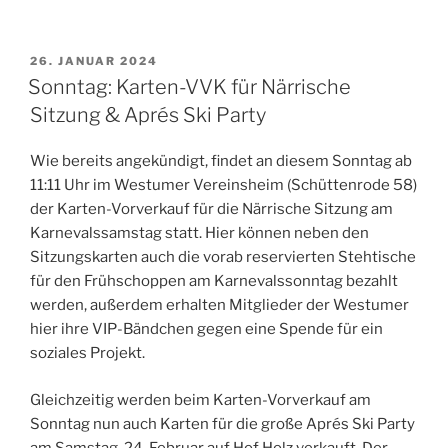
VERÖFFENTLICHT
26. JANUAR 2024
AM
Sonntag: Karten-VVK für Närrische
Sitzung & Aprés Ski Party
Wie bereits angekündigt, findet an diesem Sonntag ab
11:11 Uhr im Westumer Vereinsheim (Schüttenrode 58)
der Karten-Vorverkauf für die Närrische Sitzung am
Karnevalssamstag statt. Hier können neben den
Sitzungskarten auch die vorab reservierten Stehtische
für den Frühschoppen am Karnevalssonntag bezahlt
werden, außerdem erhalten Mitglieder der Westumer
hier ihre VIP-Bändchen gegen eine Spende für ein
soziales Projekt.
Gleichzeitig werden beim Karten-Vorverkauf am
Sonntag nun auch Karten für die große Aprés Ski Party
am Samstag, 24. Februar auf Hof Holz verkauft. Der