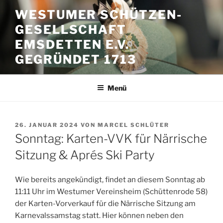
Zum
WESTUMER SCHÜTZEN-
Inhalt
GESELLSCHAFT
springen
EMSDETTEN E.V.
GEGRÜNDET 1713
Menü
VERÖFFENTLICHT
26. JANUAR 2024
VON
MARCEL SCHLÜTER
AM
Sonntag: Karten-VVK für Närrische
Sitzung & Aprés Ski Party
Wie bereits angekündigt, findet an diesem Sonntag ab
11:11 Uhr im Westumer Vereinsheim (Schüttenrode 58)
der Karten-Vorverkauf für die Närrische Sitzung am
Karnevalssamstag statt. Hier können neben den