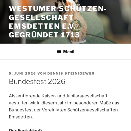
Zum
WESTUMER SCHÜTZEN-
Inhalt
GESELLSCHAFT
springen
EMSDETTEN E.V.
GEGRÜNDET 1713
Menü
VERÖFFENTLICHT
5. JUNI 2026
VON
DENNIS STEINIGEWEG
AM
Bundesfest 2026
Als amtierende Kaiser- und Jubilarsgesellschaft
gestalten wir in diesem Jahr im besonderen Maße das
Bundesfest der Vereinigten Schützengesellschaften
Emsdetten.
Der Festablauf: