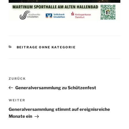
KATEGORIEN
BEITRAGE OHNE KATEGORIE
Beitragsnavigation
Vorheriger
ZURÜCK
Beitrag
Generalversammlung zu Schützenfest
Nächster
WEITER
Beitrag
Generalversammlung stimmt auf ereignisreiche
Monate ein