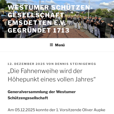
Zum
WESTUMER SCHÜTZEN-
Inhalt
GESELLSCHAFT
springen
EMSDETTEN E.V.
GEGRÜNDET 1713
Menü
VERÖFFENTLICHT
12. DEZEMBER 2025
VON
DENNIS STEINIGEWEG
AM
„Die Fahnenweihe wird der
Höhepunkt eines vollen Jahres“
Generalversammlung der Westumer
Schützengesellschaft
Am 05.12.2025 konnte der 1. Vorsitzende Oliver Aupke