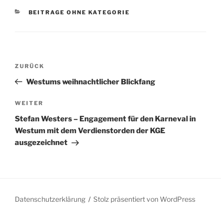
KATEGORIEN
BEITRAGE OHNE KATEGORIE
Beitragsnavigation
Vorheriger
ZURÜCK
Beitrag
Westums weihnachtlicher Blickfang
Nächster
WEITER
Beitrag
Stefan Westers – Engagement für den Karneval in
Westum mit dem Verdienstorden der KGE
ausgezeichnet
Datenschutzerklärung
Stolz präsentiert von WordPress