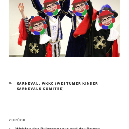
KATEGORIEN
KARNEVAL
,
WKKC (WESTUMER KINDER
KARNEVALS COMITEE)
Beitragsnavigation
Vorheriger
ZURÜCK
Beitrag