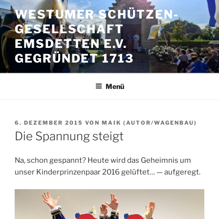
Zum
WESTUMER SCHÜTZEN-
Inhalt
GESELLSCHAFT
springen
EMSDETTEN E.V.
GEGRÜNDET 1713
Menü
VERÖFFENTLICHT
6. DEZEMBER 2015
VON
MAIK (AUTOR/WAGENBAU)
AM
Die Spannung steigt
Na, schon gespannt? Heute wird das Geheimnis um
unser Kinderprinzenpaar 2016 gelüftet… — aufgeregt.