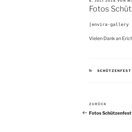
VERÖFFENTLICHT
8. JULI 2018
VON
M
AM
Fotos Schüt
[envira-gallery 
Vielen Dank an Eric
KATEGORIEN
SCHÜTZENFEST
Beitragsnav
Vorheriger
ZURÜCK
Beitrag
Fotos Schützenfes