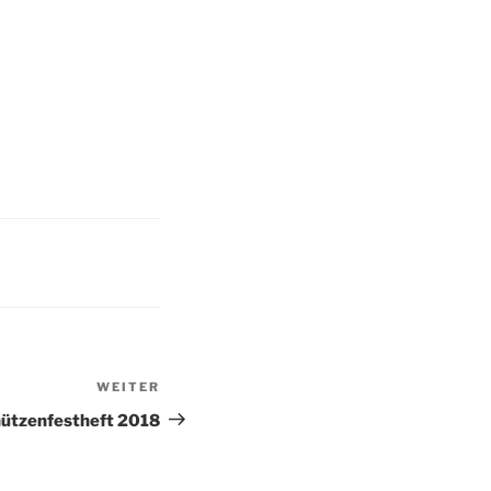
WEITER
Nächster
Beitrag
ützenfestheft 2018