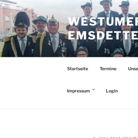
Zum
Inhalt
WESTUMER
springen
EMSDETTEN
Startseite
Termine
Unse
Impressum
Login