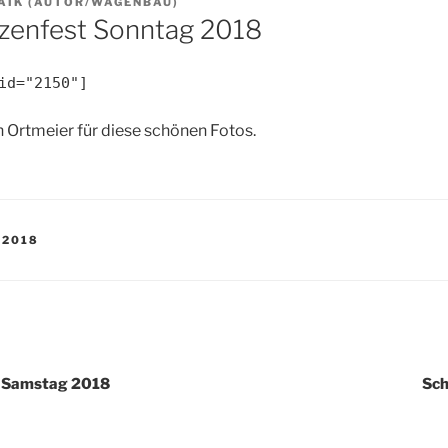
AIK (AUTOR/WAGENBAU)
zenfest Sonntag 2018
id="2150"]
h Ortmeier für diese schönen Fotos.
 2018
igation
t Samstag 2018
Sch