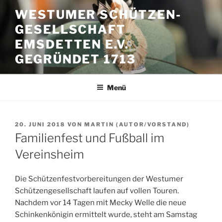
Zum
WESTUMER SCHÜTZEN-
Inhalt
GESELLSCHAFT
springen
EMSDETTEN E.V.
GEGRÜNDET 1713
Menü
VERÖFFENTLICHT
20. JUNI 2018
VON
MARTIN (AUTOR/VORSTAND)
AM
Familienfest und Fußball im
Vereinsheim
Die Schützenfestvorbereitungen der Westumer
Schützengesellschaft laufen auf vollen Touren.
Nachdem vor 14 Tagen mit Mecky Welle die neue
Schinkenkönigin ermittelt wurde, steht am Samstag