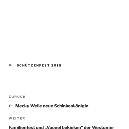
KATEGORIEN
SCHÜTZENFEST 2018
Beitragsnavigation
Vorheriger
ZURÜCK
Beitrag
Mecky Welle neue Schinkenkönigin
Nächster
WEITER
Beitrag
Familienfest und „Vuogel bekieken“ der Westumer