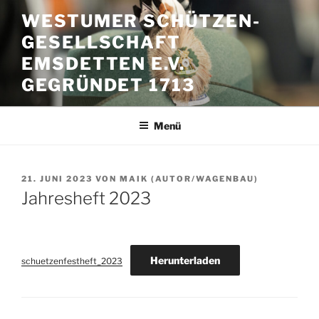
Zum
WESTUMER SCHÜTZEN-
Inhalt
GESELLSCHAFT
springen
EMSDETTEN E.V.
GEGRÜNDET 1713
Menü
VERÖFFENTLICHT
21. JUNI 2023
VON
MAIK (AUTOR/WAGENBAU)
AM
Jahresheft 2023
Herunterladen
schuetzenfestheft_2023