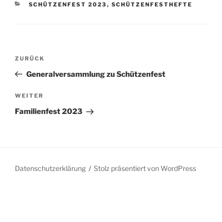
KATEGORIEN
SCHÜTZENFEST 2023
,
SCHÜTZENFESTHEFTE
Beitragsnavigation
Vorheriger
ZURÜCK
Beitrag
Generalversammlung zu Schützenfest
Nächster
WEITER
Beitrag
Familienfest 2023
Datenschutzerklärung
Stolz präsentiert von WordPress