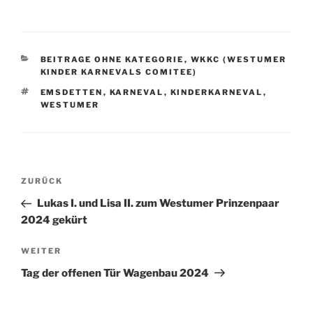
KATEGORIEN
BEITRAGE OHNE KATEGORIE
,
WKKC (WESTUMER
KINDER KARNEVALS COMITEE)
SCHLAGWÖRTER
EMSDETTEN
,
KARNEVAL
,
KINDERKARNEVAL
,
WESTUMER
Beitragsnavigation
Vorheriger
ZURÜCK
Beitrag
Lukas I. und Lisa II. zum Westumer Prinzenpaar
2024 gekürt
Nächster
WEITER
Beitrag
Tag der offenen Tür Wagenbau 2024