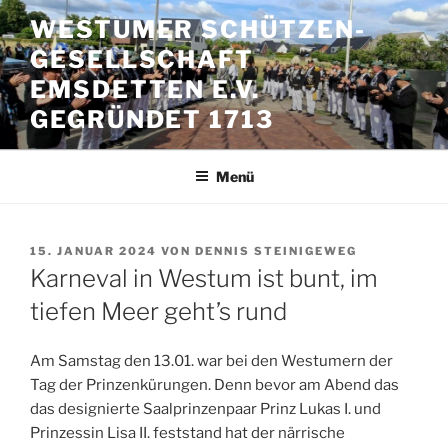
Zum
WESTUMER SCHÜTZEN-
Inhalt
GESELLSCHAFT
springen
EMSDETTEN E.V.
GEGRÜNDET 1713
Menü
VERÖFFENTLICHT
15. JANUAR 2024
VON
DENNIS STEINIGEWEG
AM
Karneval in Westum ist bunt, im
tiefen Meer geht’s rund
Am Samstag den 13.01. war bei den Westumern der
Tag der Prinzenkürungen. Denn bevor am Abend das
das designierte Saalprinzenpaar Prinz Lukas I. und
Prinzessin Lisa II. feststand hat der närrische