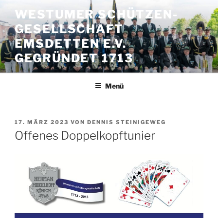
Zum
WESTUMER SCHÜTZEN-
Inhalt
GESELLSCHAFT
springen
EMSDETTEN E.V.
GEGRÜNDET 1713
Menü
VERÖFFENTLICHT
17. MÄRZ 2023
VON
DENNIS STEINIGEWEG
AM
Offenes Doppelkopftunier