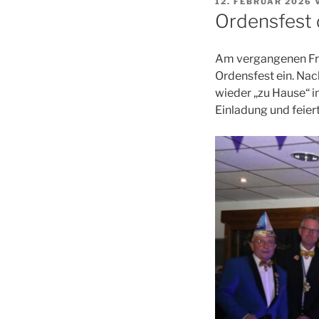
VERÖFFENTLICHT
12. FEBRUAR 2026
AM
Ordensfest 
Am vergangenen Frei
Ordensfest ein. Nac
wieder „zu Hause“ i
Einladung und feie