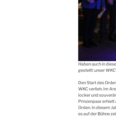
Haben auch in dies
gestellt: unser WKC
Den Start des Orden
WKC verlieh. Im An
locker und souverä
Prinzenpaar erhielt
Orden. In diesem J
es auf der Bühne ze