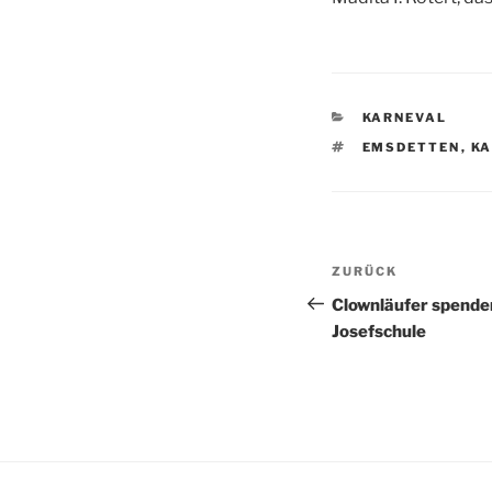
KATEGORIEN
KARNEVAL
SCHLAGWÖRTE
EMSDETTEN
,
KA
Beitragsnav
Vorheriger
ZURÜCK
Beitrag
Clownläufer spenden
Josefschule