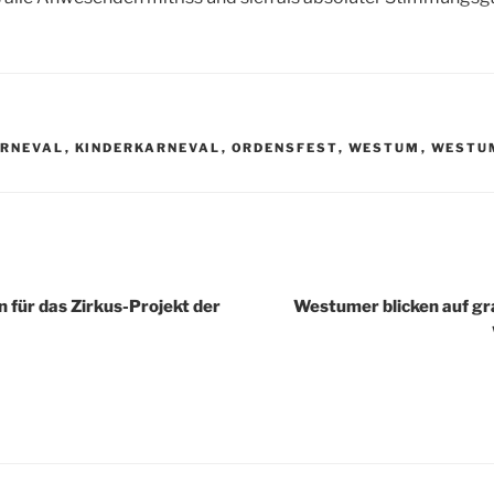
R
RNEVAL
,
KINDERKARNEVAL
,
ORDENSFEST
,
WESTUM
,
WESTU
igation
 für das Zirkus-Projekt der
Westumer blicken auf gr