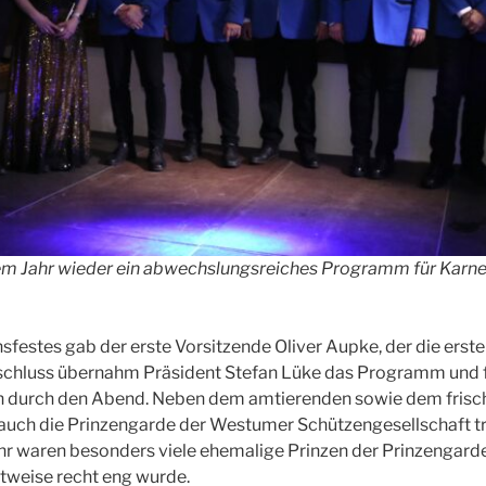
em Jahr wieder ein abwechslungsreiches Programm für Karnev
sfestes gab der erste Vorsitzende Oliver Aupke, der die erst
schluss übernahm Präsident Stefan Lüke das Programm und 
n durch den Abend. Neben dem amtierenden sowie dem frisc
 auch die Prinzengarde der Westumer Schützengesellschaft tr
ahr waren besonders viele ehemalige Prinzen der Prinzengar
itweise recht eng wurde.