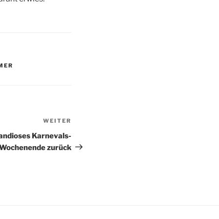
MER
WEITER
Nächster
Beitrag
andioses Karnevals-
Wochenende zurück