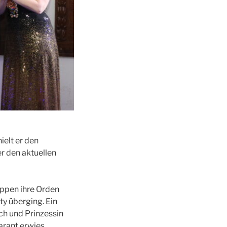
ielt er den
r den aktuellen
uppen ihre Orden
ty überging. Ein
ch und Prinzessin
arant erwies.