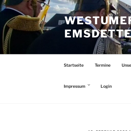
Zum
Inhalt
WESTUMER
springen
EMSDETTEN
Startseite
Termine
Unse
Impressum
Login