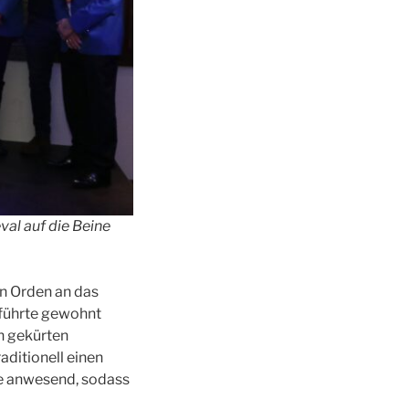
al auf die Beine
en Orden an das
führte gewohnt
h gekürten
aditionell einen
de anwesend, sodass