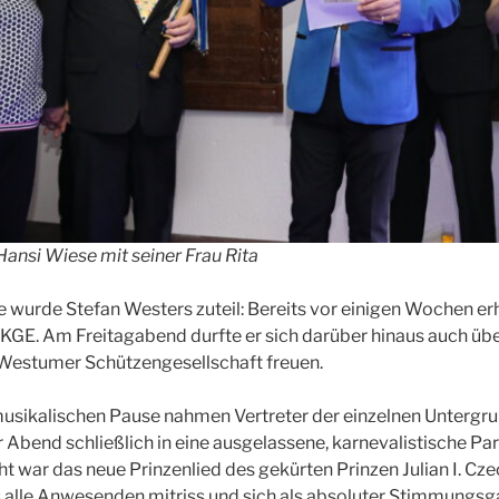
Hansi Wiese mit seiner Frau Rita
 wurde Stefan Westers zuteil: Bereits vor einigen Wochen erh
KGE. Am Freitagabend durfte er sich darüber hinaus auch übe
Westumer Schützengesellschaft freuen.
musikalischen Pause nahmen Vertreter der einzelnen Untergr
 Abend schließlich in eine ausgelassene, karnevalistische Par
t war das neue Prinzenlied des gekürten Prinzen Julian I. Cze
as alle Anwesenden mitriss und sich als absoluter Stimmungsg