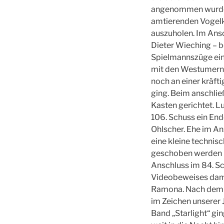
angenommen wurde. 
amtierenden Vogelk
auszuholen. Im Ansc
Dieter Wieching – 
Spielmannszüge ein
mit den Westumern 
noch an einer kräft
ging. Beim anschlie
Kasten gerichtet. 
106. Schuss ein End
Ohlscher. Ehe im A
eine kleine technis
geschoben werden m
Anschluss im 84. Sch
Videobeweises damit
Ramona. Nach dem 
im Zeichen unserer 
Band „Starlight“ gin