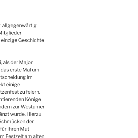
r allgegenwärtig
Mitglieder
ie einzige Geschichte
, als der Major
 das erste Mal um
Entscheidung im
kt einige
enfest zu feiern.
mtierenden Könige
sondern zur Westumer
änzt wurde. Hierzu
e Schmücken der
für Ihren Mut
m Festzelt am alten