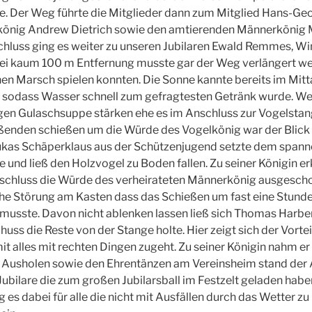
Der Weg führte die Mitglieder dann zum Mitglied Hans-Ge
önig Andrew Dietrich sowie den amtierenden Männerkönig 
hluss ging es weiter zu unseren Jubilaren Ewald Remmes, Wi
bei kaum 100 m Entfernung musste gar der Weg verlängert we
en Marsch spielen konnten. Die Sonne kannte bereits im Mit
sodass Wasser schnell zum gefragtesten Getränk wurde. Wer
igen Gulaschsuppe stärken ehe es im Anschluss zur Vogelstan
ßenden schießen um die Würde des Vogelkönig war der Blick 
Lukas Schäperklaus aus der Schützenjugend setzte dem span
e und ließ den Holzvogel zu Boden fallen. Zu seiner Königin er
nschluss die Würde des verheirateten Männerkönig ausgesch
che Störung am Kasten dass das Schießen um fast eine Stunde
usste. Davon nicht ablenken lassen ließ sich Thomas Harber
uss die Reste von der Stange holte. Hier zeigt sich der Vortei
 alles mit rechten Dingen zugeht. Zu seiner Königin nahm er
Ausholen sowie den Ehrentänzen am Vereinsheim stand der
Jubilare die zum großen Jubilarsball im Festzelt geladen habe
g es dabei für alle die nicht mit Ausfällen durch das Wetter z