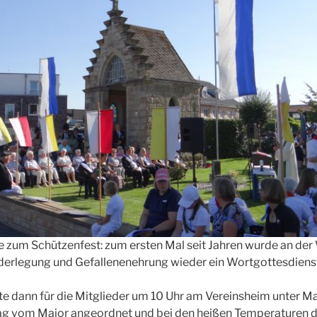
 zum Schützenfest: zum ersten Mal seit Jahren wurde an de
derlegung und Gefallenenehrung wieder ein Wortgottesdienst 
e dann für die Mitglieder um 10 Uhr am Vereinsheim unter Ma
tag vom Major angeordnet und bei den heißen Temperaturen