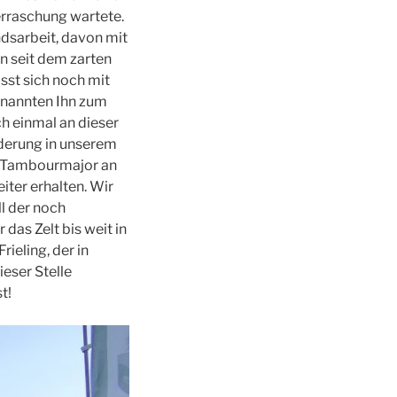
erraschung wartete.
ndsarbeit, davon mit
nn seit dem zarten
sst sich noch mit
rnannten Ihn zum
h einmal an dieser
nderung in unserem
s Tambourmajor an
ter erhalten. Wir
l der noch
as Zelt bis weit in
ieling, der in
eser Stelle
t!