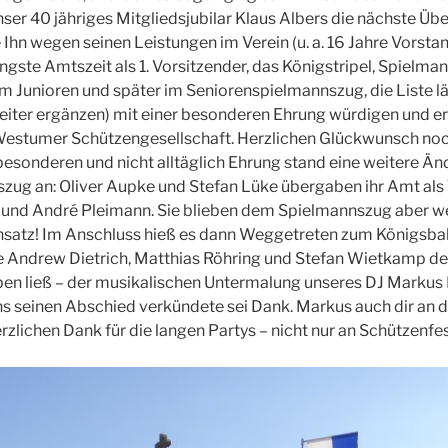
ser 40 jähriges Mitgliedsjubilar Klaus Albers die nächste Üb
 Ihn wegen seinen Leistungen im Verein (u. a. 16 Jahre Vorsta
ngste Amtszeit als 1. Vorsitzender, das Königstripel, Spielma
 im Junioren und später im Seniorenspielmannszug, die Liste lä
eiter ergänzen) mit einer besonderen Ehrung würdigen und e
Westumer Schützengesellschaft. Herzlichen Glückwunsch noc
 besonderen und nicht alltäglich Ehrung stand eine weitere Ä
zug an: Oliver Aupke und Stefan Lüke übergaben ihr Amt al
und André Pleimann. Sie blieben dem Spielmannszug aber wei
nsatz! Im Anschluss hieß es dann Weggetreten zum Königsbal
Andrew Dietrich, Matthias Röhring und Stefan Wietkamp der d
ben ließ – der musikalischen Untermalung unseres DJ Markus Fr
s seinen Abschied verkündete sei Dank. Markus auch dir an di
zlichen Dank für die langen Partys – nicht nur an Schützenfes