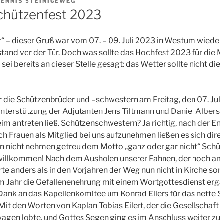
DENNIS STEINIGEWEG
chützenfest 2023
“ – dieser Gruß war vom 07. – 09. Juli 2023 in Westum wiede
tand vor der Tür. Doch was sollte das Hochfest 2023 für die 
 sei bereits an dieser Stelle gesagt: das Wetter sollte nicht d
r die Schützenbrüder und –schwestern am Freitag, den 07. Juli
nterstützung der Adjutanten Jens Tiltmann und Daniel Albers
im antreten ließ. Schützenschwestern? Ja richtig, nach der 
Frauen als Mitglied bei uns aufzunehmen ließen es sich dire
 nicht nehmen getreu dem Motto „ganz oder gar nicht“ Schütz
 willkommen! Nach dem Ausholen unserer Fahnen, der noch a
hrte anders als in den Vorjahren der Weg nun nicht in Kirche 
m Jahr die Gefallenenehrung mit einem Wortgottesdienst erg
 Dank an das Kapellenkomitee um Konrad Eilers für das nett
it den Worten von Kaplan Tobias Eilert, der die Gesellschaft 
agen lobte, und Gottes Segen ging es im Anschluss weiter zu