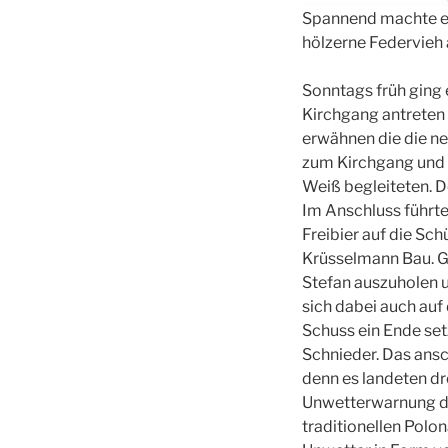
Spannend machte es
hölzerne Federvieh 
Sonntags früh ging 
Kirchgang antreten 
erwähnen die die n
zum Kirchgang und 
Weiß begleiteten. 
Im Anschluss führt
Freibier auf die Sc
Krüsselmann Bau. G
Stefan auszuholen 
sich dabei auch auf
Schuss ein Ende set
Schnieder. Das ans
denn es landeten dr
Unwetterwarnung di
traditionellen Polo