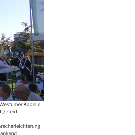
r Westumer Kapelle
gefeirt.
rscherleichterung,
 dankend