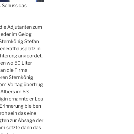
. Schuss das
 die Adjutanten zum
lieder im Gelog
Sternkönig Stefan
en Rathausplatz in
chterung angeordet.
en wo 50 Liter
 an die Firma
eren Sternkönig
vom Vortag übertrug
Albers im 63.
gin ernannte er Lea
Erinnerung bleiben
roh sein das eine
gten zur Absage der
kam setzte dann das