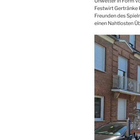
Unwetter in Form vo
Festwirt Gertränke
Freunden des Spiel
einen Nahtlosten Ü