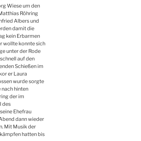
org Wiese um den
Matthias Röhring
nfried Albers und
rden damit die
tag kein Erbarmen
 wollte konnte sich
ge unter der Rode
schnell auf den
nenden Schießen im
kor er Laura
ossen wurde sorgte
 nach hinten
ing der im
l des
 seine Ehefrau
 Abend dann wieder
n. Mit Musik der
u kämpfen hatten bis