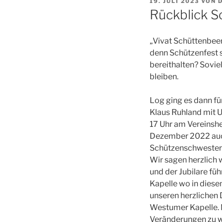
VERÖFFENTLICHT
19. JULI 2023
VON
AM
Rückblick S
„Vivat Schüttenbeer
denn Schützenfest s
bereithalten? Soviel
bleiben.
Log ging es dann fü
Klaus Ruhland mit U
17 Uhr am Vereinshe
Dezember 2022 auch 
Schützenschwestern
Wir sagen herzlich
und der Jubilare fü
Kapelle wo in diese
unseren herzlichen
Westumer Kapelle. M
Veränderungen zu w