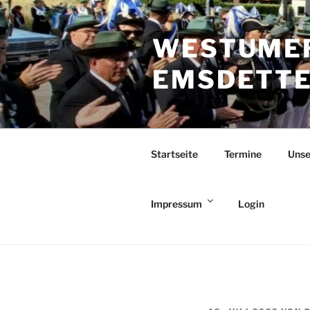
Zum
Inhalt
WESTUMER
springen
EMSDETTEN
Startseite
Termine
Unse
Impressum
Login