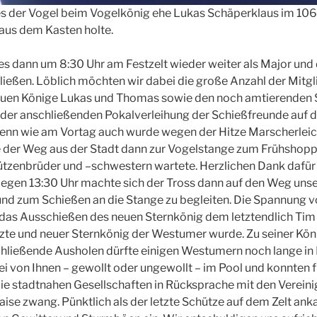
 der Vogel beim Vogelkönig ehe Lukas Schäperklaus im 106
aus dem Kasten holte.
es dann um 8:30 Uhr am Festzelt wieder weiter als Major und
ließen. Löblich möchten wir dabei die große Anzahl der Mitg
euen Könige Lukas und Thomas sowie den noch amtierenden 
der anschließenden Pokalverleihung der Schießfreunde auf d
Denn wie am Vortag auch wurde wegen der Hitze Marscherlei
e der Weg aus der Stadt dann zur Vogelstange zum Frühshopp
hützenbrüder und –schwestern wartete. Herzlichen Dank dafür
egen 13:30 Uhr machte sich der Tross dann auf den Weg uns
und zum Schießen an die Stange zu begleiten. Die Spannung 
 das Ausschießen des neuen Sternkönig dem letztendlich Tim 
zte und neuer Sternkönig der Westumer wurde. Zu seiner Köni
chließende Ausholen dürfte einigen Westumern noch lange in 
ei von Ihnen – gewollt oder ungewollt – im Pool und konnten f
e stadtnahen Gesellschaften in Rücksprache mit den Vereini
naise zwang. Pünktlich als der letzte Schütze auf dem Zelt an