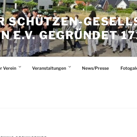
 SCHÜTZEN-GESELL
 E.V. GEGRÜNDET 17
r Verein
Veranstaltungen
News/Presse
Fotogal