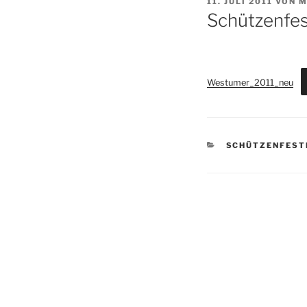
VERÖFFENTLICHT
11. JULI 2011
VON
M
AM
Schützenfes
Westumer_2011_neu
KATEGORIEN
SCHÜTZENFEST
Beitragsnav