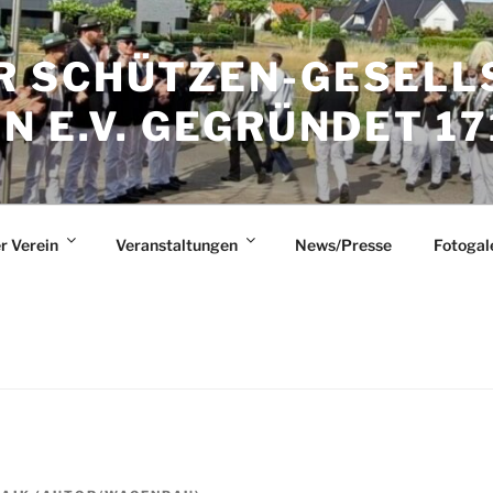
 SCHÜTZEN-GESELL
 E.V. GEGRÜNDET 17
r Verein
Veranstaltungen
News/Presse
Fotogal