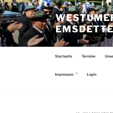
Zum
Inhalt
WESTUMER
springen
EMSDETTEN
Startseite
Termine
Unse
Impressum
Login