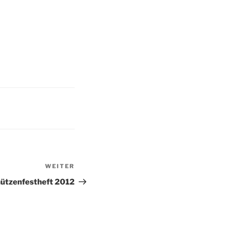
WEITER
Nächster
Beitrag
ützenfestheft 2012