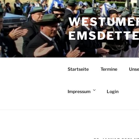
Zum
Inhalt
WESTUMER
springen
EMSDETTEN
Startseite
Termine
Unse
Impressum
Login