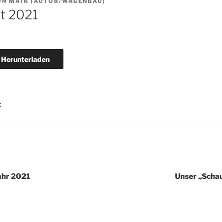
ON
MAIK (AUTOR/WAGENBAU)
t 2021
Herunterladen
E
igation
Jahr 2021
Unser „Schau