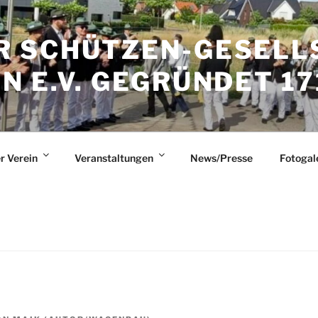
 SCHÜTZEN-GESELL
 E.V. GEGRÜNDET 17
r Verein
Veranstaltungen
News/Presse
Fotogal