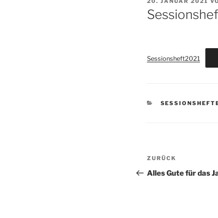
VERÖFFENTLICHT
20. JANUAR 2021
V
AM
Sessionshef
Sessionsheft2021
KATEGORIEN
SESSIONSHEFT
Beitragsnav
Vorheriger
ZURÜCK
Beitrag
Alles Gute für das 