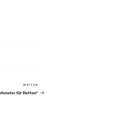
WEITER
Nächster
Beitrag
fenster für Detten“