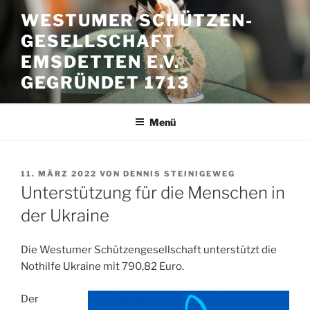
Zum
WESTUMER SCHÜTZEN-
Inhalt
GESELLSCHAFT
springen
EMSDETTEN E.V.
GEGRÜNDET 1713
Menü
VERÖFFENTLICHT
11. MÄRZ 2022
VON
DENNIS STEINIGEWEG
AM
Unterstützung für die Menschen in
der Ukraine
Die Westumer Schützengesellschaft unterstützt die
Nothilfe Ukraine mit 790,82 Euro.
Der