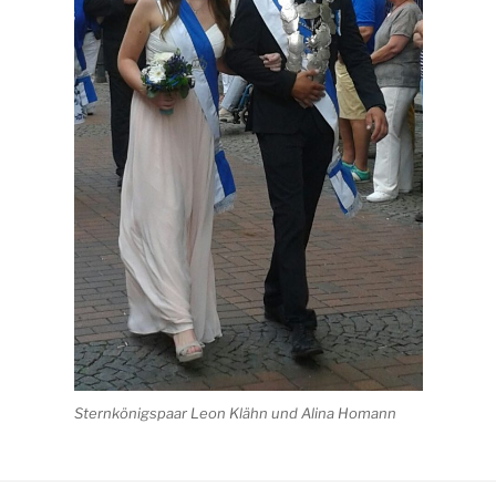
Sternkönigspaar Leon Klähn und Alina Homann