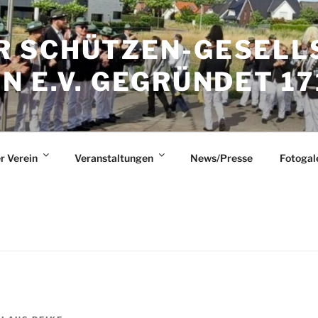
 SCHÜTZEN-GESELL
 E.V. GEGRÜNDET 17
r Verein
Veranstaltungen
News/Presse
Fotogal