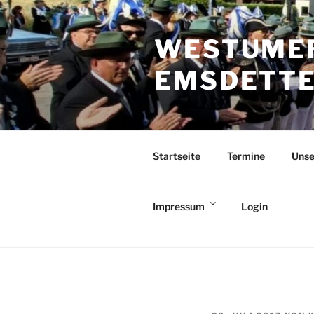
Zum
Inhalt
WESTUMER
springen
EMSDETTEN
Startseite
Termine
Unse
Impressum
Login