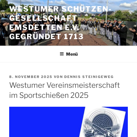
Zum
WESTUMER SCHÜTZEN-
Inhalt
GESELLSCHAFT
springen
EMSDETTEN E.V.
GEGRÜNDET 1713
Menü
VERÖFFENTLICHT
8. NOVEMBER 2025
VON
DENNIS STEINIGEWEG
AM
Westumer Vereinsmeisterschaft
im Sportschießen 2025