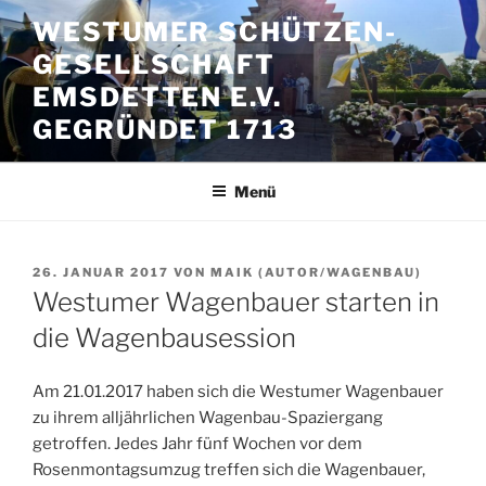
Zum
WESTUMER SCHÜTZEN-
Inhalt
GESELLSCHAFT
springen
EMSDETTEN E.V.
GEGRÜNDET 1713
Menü
VERÖFFENTLICHT
26. JANUAR 2017
VON
MAIK (AUTOR/WAGENBAU)
AM
Westumer Wagenbauer starten in
die Wagenbausession
Am 21.01.2017 haben sich die Westumer Wagenbauer
zu ihrem alljährlichen Wagenbau-Spaziergang
getroffen. Jedes Jahr fünf Wochen vor dem
Rosenmontagsumzug treffen sich die Wagenbauer,