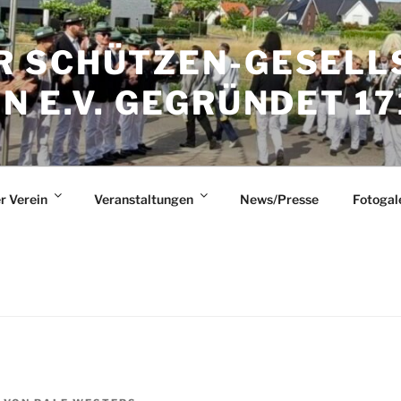
 SCHÜTZEN-GESELL
 E.V. GEGRÜNDET 17
r Verein
Veranstaltungen
News/Presse
Fotogal