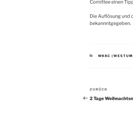
Comittee einen Tip
Die Auflösung und d
bekannntgegeben
.
KATEGORIEN
WKKC (WESTUM
Beitragsnav
Vorheriger
ZURÜCK
Beitrag
2 Tage Weihnachts