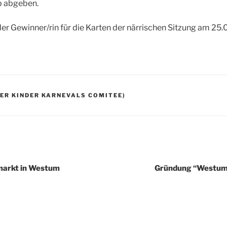
p abgeben.
er Gewinner/rin für die Karten der närrischen Sitzung am 25.
ER KINDER KARNEVALS COMITEE)
igation
markt in Westum
Gründung “Westum