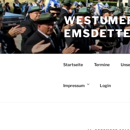
Zum
Inhalt
WESTUMER
springen
EMSDETTEN
Startseite
Termine
Unse
Impressum
Login