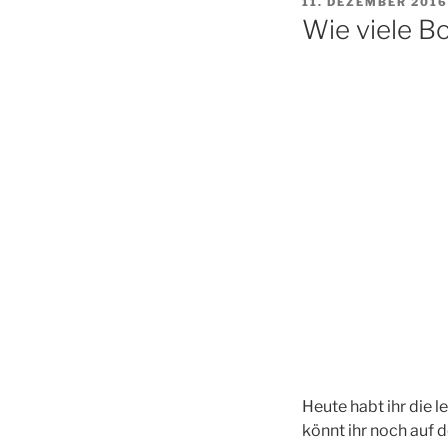
VERÖFFENTLICHT
11. DEZEMBER 2016
AM
Wie viele B
Heute habt ihr die 
könnt ihr noch auf