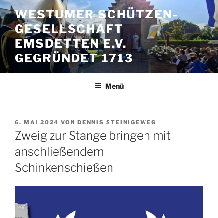
Zum
WESTUMER SCHÜTZEN-
Inhalt
GESELLSCHAFT
springen
EMSDETTEN E.V.
GEGRÜNDET 1713
Menü
VERÖFFENTLICHT
6. MAI 2024
VON
DENNIS STEINIGEWEG
AM
Zweig zur Stange bringen mit
anschließendem
Schinkenschießen