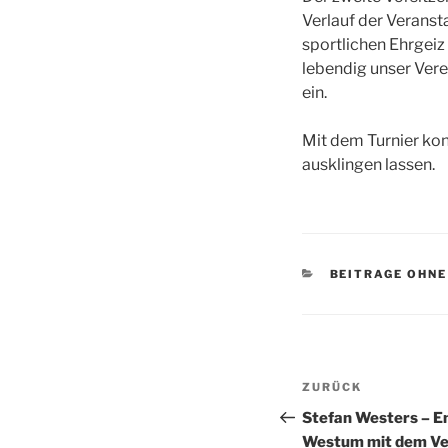
Verlauf der Veranst
sportlichen Ehrgeiz
lebendig unser Vere
ein.
Mit dem Turnier kon
ausklingen lassen.
KATEGORIEN
BEITRAGE OHNE
Beitragsnav
Vorheriger
ZURÜCK
Beitrag
Stefan Westers – E
Westum mit dem Ve