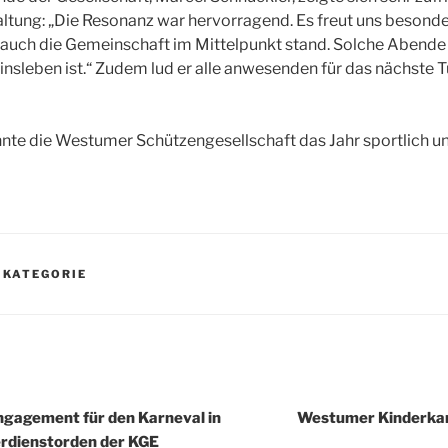
altung: „Die Resonanz war hervorragend. Es freut uns besond
 auch die Gemeinschaft im Mittelpunkt stand. Solche Abende 
insleben ist.“ Zudem lud er alle anwesenden für das nächste T
nte die Westumer Schützengesellschaft das Jahr sportlich un
 KATEGORIE
igation
ngagement für den Karneval in
Westumer Kinderkar
rdienstorden der KGE