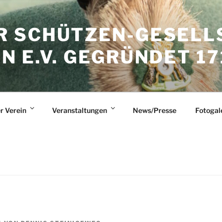
 SCHÜTZEN-GESELL
 E.V. GEGRÜNDET 17
r Verein
Veranstaltungen
News/Presse
Fotogal