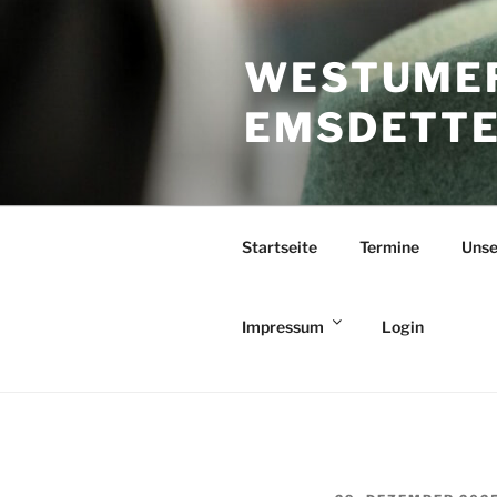
Zum
Inhalt
WESTUMER
springen
EMSDETTEN
Startseite
Termine
Unse
Impressum
Login