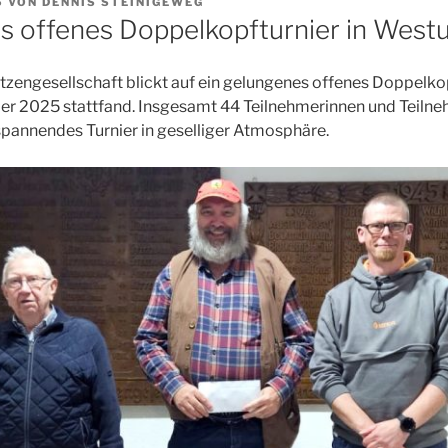
5
VON
DENNIS STEINIGEWEG
es offenes Doppelkopfturnier in Wes
engesellschaft blickt auf ein gelungenes offenes Doppelkop
r 2025 stattfand. Insgesamt 44 Teilnehmerinnen und Teilneh
pannendes Turnier in geselliger Atmosphäre.