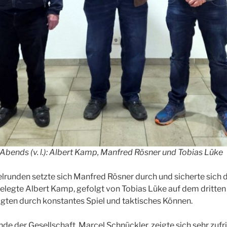
 Abends (v. l.): Albert Kamp, Manfred Rösner und Tobias Lüke
runden setzte sich Manfred Rösner durch und sicherte sich d
legte Albert Kamp, gefolgt von Tobias Lüke auf dem dritten P
gten durch konstantes Spiel und taktisches Können.
nde der Gesellschaft, Marcel Schnückler, zeigte sich sehr zuf