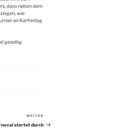
ers, dass neben dem
zeigen, wie
urnier an Karfreitag
d gesellig
WEITER
Nächster
Beitrag
neval startet durch