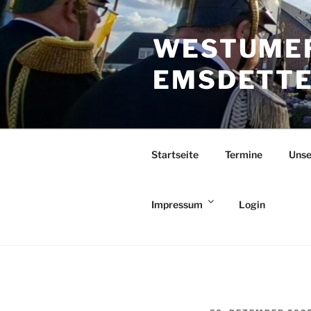
Zum
Inhalt
WESTUMER
springen
EMSDETTEN
Startseite
Termine
Unse
Impressum
Login