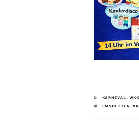
KATEGORIEN
KARNEVAL
,
WKK
SCHLAGWÖRTE
EMSDETTEN
,
KA
Beitragsnav