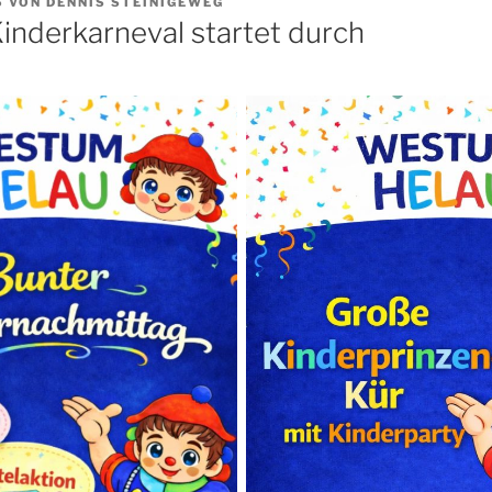
5
VON
DENNIS STEINIGEWEG
nderkarneval startet durch