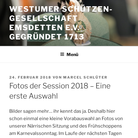
Zum
WESTUMER SCHÜTZEN-
Inhalt
GESELLSCHAFT
springen
EMSDETTEN E.V.
GEGRÜNDET 1713
Menü
VERÖFFENTLICHT
24. FEBRUAR 2018
VON
MARCEL SCHLÜTER
AM
Fotos der Session 2018 – Eine
erste Auswahl
Bilder sagen mehr… ihr kennt das ja. Deshalb hier
schon einmal eine kleine Vorabauswahl an Fotos von
unserer Närrischen Sitzung und des Frühschoppens
am Karnevalssonntag. Im Laufe der nächsten Tagen