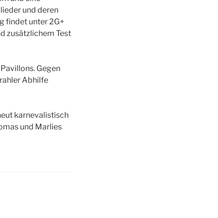
glieder und deren
g findet unter 2G+
nd zusätzlichem Test
 Pavillons. Gegen
ahler Abhilfe
eut karnevalistisch
homas und Marlies