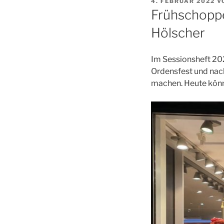
VERÖFFENTLICHT
4. FEBRUAR 2022
V
AM
Frühschoppe
Hölscher
Im Sessionsheft 202
Ordensfest und nac
machen. Heute könne