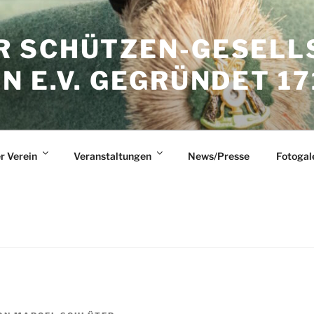
 SCHÜTZEN-GESELL
 E.V. GEGRÜNDET 17
r Verein
Veranstaltungen
News/Presse
Fotogal