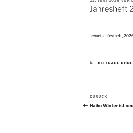
VERÖFFENTLICHT
22. JUNI 2026
VON
AM
Jahresheft 
schuetzenfestheft_202
KATEGORIEN
BEITRAGE OHNE
Beitragsnav
Vorheriger
ZURÜCK
Beitrag
Haiko Winter ist ne