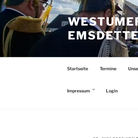
Zum
Inhalt
WESTUMER
springen
EMSDETTEN
Startseite
Termine
Unse
Impressum
Login