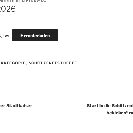
DENNIS STEINIGEWEG
2026
Herunterladen
6_low
 KATEGORIE
,
SCHÜTZENFESTHEFTE
igation
uer Stadtkaiser
Start in die Schütze
bekieken“ m