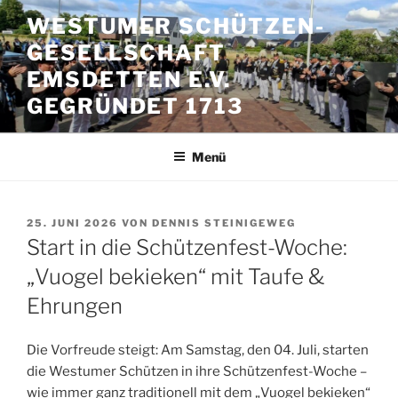
Zum
WESTUMER SCHÜTZEN-
Inhalt
GESELLSCHAFT
springen
EMSDETTEN E.V.
GEGRÜNDET 1713
Menü
VERÖFFENTLICHT
25. JUNI 2026
VON
DENNIS STEINIGEWEG
AM
Start in die Schützenfest-Woche:
„Vuogel bekieken“ mit Taufe &
Ehrungen
Die Vorfreude steigt: Am Samstag, den 04. Juli, starten
die Westumer Schützen in ihre Schützenfest-Woche –
wie immer ganz traditionell mit dem „Vuogel bekieken“