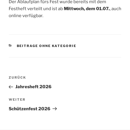
Der Ablaufplan fürs Fest wurde bereits mit dem
Festheft verteilt und ist ab
Mittwoch, dem 01.07.
, auch
online verfügbar.
KATEGORIEN
BEITRAGE OHNE KATEGORIE
Beitragsnavigation
Vorheriger
ZURÜCK
Beitrag
Jahresheft 2026
Nächster
WEITER
Beitrag
Schützenfest 2026