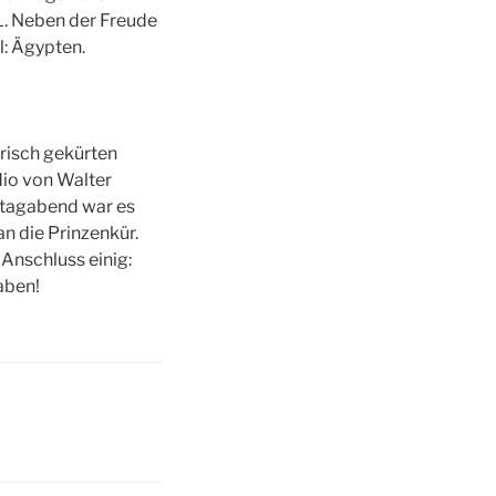
HL. Neben der Freude
l: Ägypten.
frisch gekürten
dio von Walter
stagabend war es
n die Prinzenkür.
Anschluss einig:
aben!