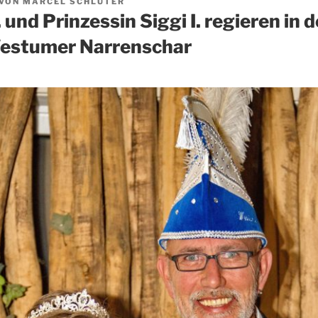
VON
MARCEL SCHLÜTER
. und Prinzessin Siggi I. regieren in 
estumer Narrenschar