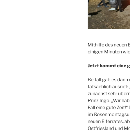
Mithilfe des neuen 
einigen Minuten wie
Jetzt kommt eine g
Beifall gab es dann
tatsächlich ausrief:
zunächst sehr überr
Prinz Ingo: „Wir ha
Fall eine gute Zeit!
im Rosenmontagsumz
neuen Elferrates, a
Ostfriesland und Moe