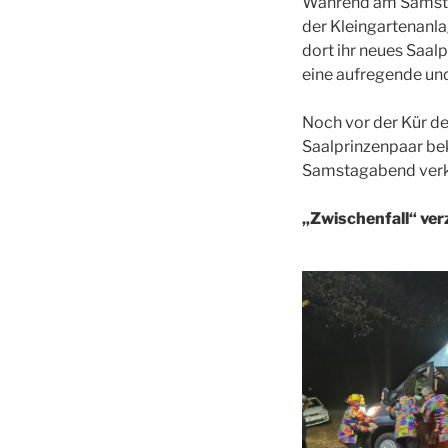
Während am Samstag
der Kleingartenanl
dort ihr neues Saal
eine aufregende und
Noch vor der Kür de
Saalprinzenpaar bek
Samstagabend verkün
„Zwischenfall“ ve