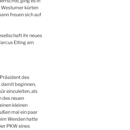
rschte, ging es in
ie Westumer kürten
mann freuen sich auf
sellschaft ihr neues
Marcus Elting am
 Präsident des
damit beginnen,
kür einzuleiten, als
n des neuen
 einen kleinen
außen mal ein paar
Beim Wenden hatte
iner PKW eines