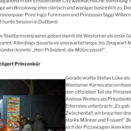
abend in der Emsdettener City weihnachtliche Stimmung her
age am Brookweg eher närrisch und weniger besinnlich zu. D
prinzenpaar: Prinz Ingo Fohrmann und Prinzessin Siggi Willer
 bunte Session in Dottland.
s Stadtprinzenpaares geben damit die Westumer als erste Ge
annt. Allerdings dauerte es unerwartet lange, bis Zeugwart 
den konnte: „Herr Präsident, die Mütze passt!“.
rzögert Prinzenkür
Gerade wollte Stefan Lüke als
Westumer Karnevalscomitees 
den offiziellen Teil der Prinzen
Andrea Wolters als Präsidenti
Elferrates unterbrach: „Es gab
Zwischenfall, wir brauchen dr
starke Männer und Frauen!“. 
sich der Pizzawagen (kein kle