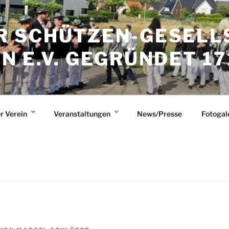
 SCHÜTZEN-GESELL
 E.V. GEGRÜNDET 17
r Verein
Veranstaltungen
News/Presse
Fotogal