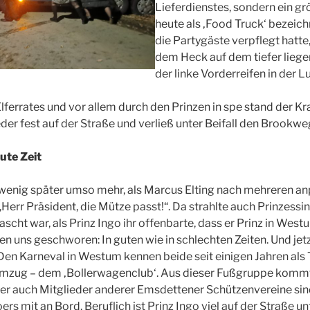
Lieferdienstes, sondern ein gr
heute als ‚Food Truck‘ bezeich
die Partygäste verpflegt hatte
dem Heck auf dem tiefer lieg
der linke Vorderreifen in der Lu
Elferrates und vor allem durch den Prinzen in spe stand der 
der fest auf der Straße und verließ unter Beifall den Brookwe
ute Zeit
 wenig später umso mehr, als Marcus Elting nach mehreren a
 „Herr Präsident, die Mütze passt!“. Da strahlte auch Prinzessi
ascht war, als Prinz Ingo ihr offenbarte, dass er Prinz in We
ben uns geschworen: In guten wie in schlechten Zeiten. Und je
“ Den Karneval in Westum kennen beide seit einigen Jahren als
ug – dem ‚Bollerwagenclub‘. Aus dieser Fußgruppe kommt a
ber auch Mitglieder anderer Emsdettener Schützenvereine si
rs mit an Bord. Beruflich ist Prinz Ingo viel auf der Straße u