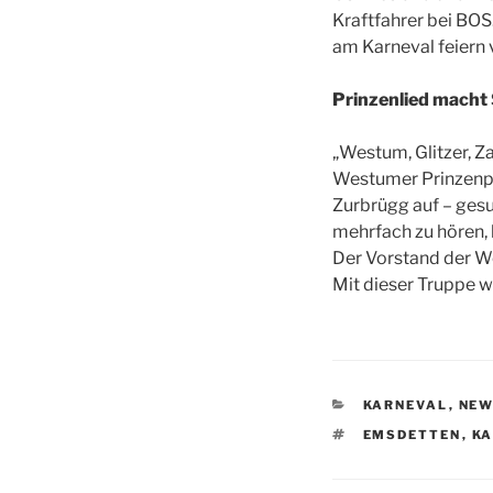
Kraftfahrer bei BOS
am Karneval feiern 
Prinzenlied mach
„Westum, Glitzer, Za
Westumer Prinzenpaa
Zurbrügg auf – ges
mehrfach zu hören, 
Der Vorstand der W
Mit dieser Truppe 
KATEGORIEN
KARNEVAL
,
NEW
SCHLAGWÖRTE
EMSDETTEN
,
KA