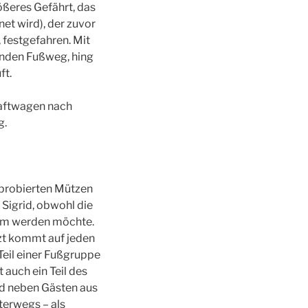
ößeres Gefährt, das
net wird), der zuvor
, festgefahren. Mit
enden Fußweg, hing
ft.
Kraftwagen nach
g.
nprobierten Mützen
n Sigrid, obwohl die
stum werden möchte.
tzt kommt auf jeden
 Teil einer Fußgruppe
uch ein Teil des
nd neben Gästen aus
nterwegs – als