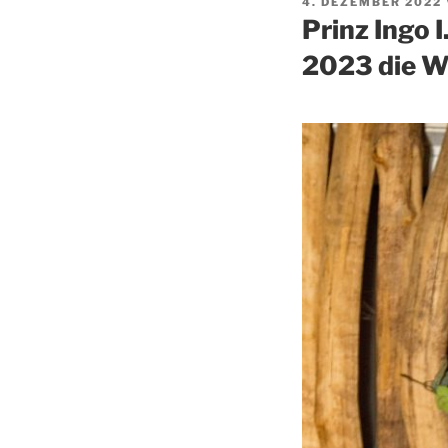
VERÖFFENTLICHT
4. DEZEMBER 2022
AM
Prinz Ingo I
2023 die W