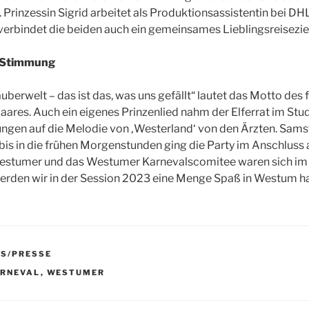
. Prinzessin Sigrid arbeitet als Produktionsassistentin bei D
verbindet die beiden auch ein gemeinsames Lieblingsreisezie
t Stimmung
uberwelt – das ist das, was uns gefällt“ lautet das Motto des 
res. Auch ein eigenes Prinzenlied nahm der Elferrat im Stu
ungen auf die Melodie von ‚Westerland‘ von den Ärzten. Sam
bis in die frühen Morgenstunden ging die Party im Anschluss a
estumer und das Westumer Karnevalscomitee waren sich im 
werden wir in der Session 2023 eine Menge Spaß in Westum h
S/PRESSE
R
RNEVAL
,
WESTUMER