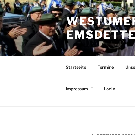
Zum
Inhalt
WESTUMER
springen
EMSDETTEN
Startseite
Termine
Unse
Impressum
Login