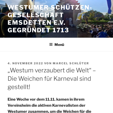
Zum
WESTUMER SCHÜTZEN-
Inhalt
GESELLSCHAFT
springen
EMSDETTEN E.V.
GEGRÜNDET 1713
Menü
VERÖFFENTLICHT
4. NOVEMBER 2022
VON
MARCEL SCHLÜTER
AM
„Westum verzaubert die Welt“ –
Die Weichen für Karneval sind
gestellt!
Eine Woche vor dem 11.11. kamen in ihrem
Vereinsheim die aktiven Karnevalisten der
Westumer zusammen, um die Weichen für die