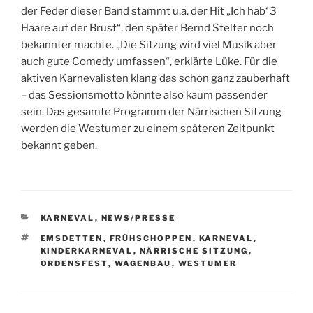
der Feder dieser Band stammt u.a. der Hit „Ich hab‘ 3
Haare auf der Brust“, den später Bernd Stelter noch
bekannter machte. „Die Sitzung wird viel Musik aber
auch gute Comedy umfassen“, erklärte Lüke. Für die
aktiven Karnevalisten klang das schon ganz zauberhaft
– das Sessionsmotto könnte also kaum passender
sein. Das gesamte Programm der Närrischen Sitzung
werden die Westumer zu einem späteren Zeitpunkt
bekannt geben.
KATEGORIEN
KARNEVAL
,
NEWS/PRESSE
SCHLAGWÖRTER
EMSDETTEN
,
FRÜHSCHOPPEN
,
KARNEVAL
,
KINDERKARNEVAL
,
NÄRRISCHE SITZUNG
,
ORDENSFEST
,
WAGENBAU
,
WESTUMER